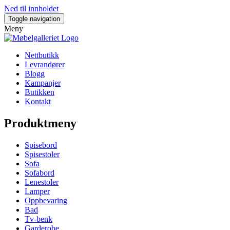
Ned til innholdet
Toggle navigation
Meny
Nettbutikk
Levrandører
Blogg
Kampanjer
Butikken
Kontakt
Produktmeny
Spisebord
Spisestoler
Sofa
Sofabord
Lenestoler
Lamper
Oppbevaring
Bad
Tv-benk
Garderobe