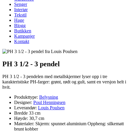
Senger
Interiør
Tekstil
Hage
Blogg
Butikken
Kampanjer
Kontakt
PH 3 1/2 - 3 pendel
PH 3 1/2 - 3 pendelen med metallskjermer lyser opp i tre
karakteristiske PH-farger: grønt, rødt og gult, samt en versjon helt i
hvit.
Produkttype:
Belysning
Designer:
Poul Henningsen
Leverandør:
Louis Poulsen
Bredde 33 cm
Høyde: 30,7 cm
Materialer: Skjerm: spunnet aluminium Oppheng: silkematt
brunt kobber