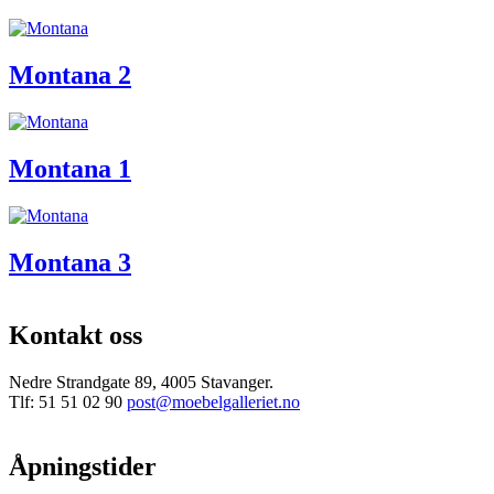
Montana 2
Montana 1
Montana 3
Kontakt oss
Nedre Strandgate 89, 4005 Stavanger.
Tlf: 51 51 02 90
post@moebelgalleriet.no
Åpningstider