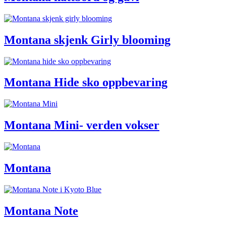
Montana skjenk Girly blooming
Montana Hide sko oppbevaring
Montana Mini- verden vokser
Montana
Montana Note