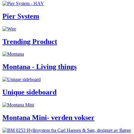
Pier System
Trending Product
Montana - Living things
Unique sideboard
Montana Mini- verden vokser