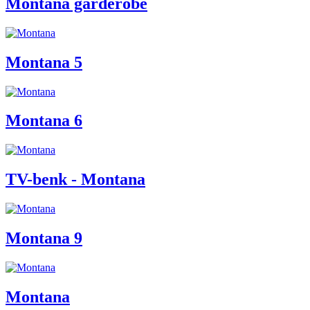
Montana garderobe
Montana 5
Montana 6
TV-benk - Montana
Montana 9
Montana