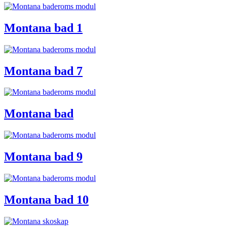
Montana bad 1
Montana bad 7
Montana bad
Montana bad 9
Montana bad 10