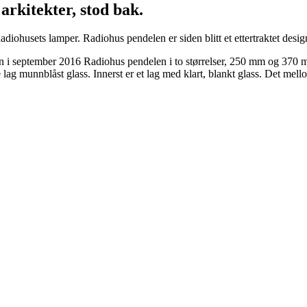
rkitekter, stod bak.
diohusets lamper. Radiohus pendelen er siden blitt et ettertraktet des
 i september 2016 Radiohus pendelen i to størrelser, 250 mm og 370 mm i
g munnblåst glass. Innerst er et lag med klart, blankt glass. Det mellomst