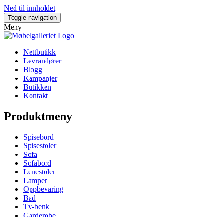
Ned til innholdet
Toggle navigation
Meny
Nettbutikk
Levrandører
Blogg
Kampanjer
Butikken
Kontakt
Produktmeny
Spisebord
Spisestoler
Sofa
Sofabord
Lenestoler
Lamper
Oppbevaring
Bad
Tv-benk
Garderobe