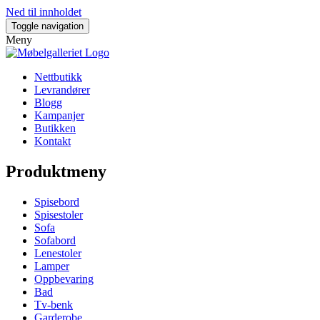
Ned til innholdet
Toggle navigation
Meny
Nettbutikk
Levrandører
Blogg
Kampanjer
Butikken
Kontakt
Produktmeny
Spisebord
Spisestoler
Sofa
Sofabord
Lenestoler
Lamper
Oppbevaring
Bad
Tv-benk
Garderobe