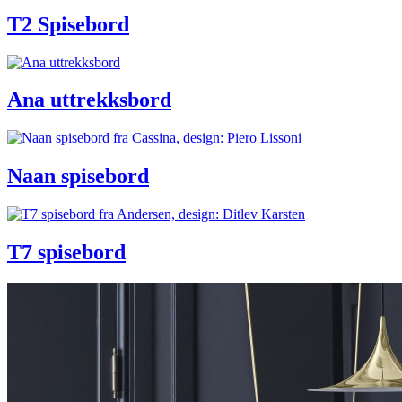
T2 Spisebord
Ana uttrekksbord
Naan spisebord
T7 spisebord