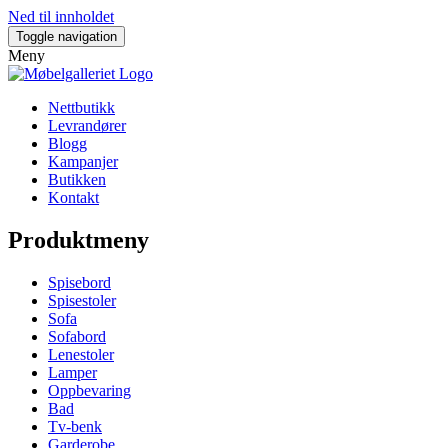
Ned til innholdet
Toggle navigation
Meny
Nettbutikk
Levrandører
Blogg
Kampanjer
Butikken
Kontakt
Produktmeny
Spisebord
Spisestoler
Sofa
Sofabord
Lenestoler
Lamper
Oppbevaring
Bad
Tv-benk
Garderobe