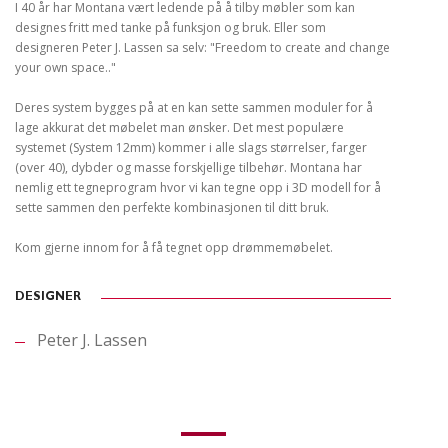
I 40 år har Montana vært ledende på å tilby møbler som kan
designes fritt med tanke på funksjon og bruk. Eller som
designeren Peter J. Lassen sa selv: "Freedom to create and change
your own space.."
Deres system bygges på at en kan sette sammen moduler for å
lage akkurat det møbelet man ønsker. Det mest populære
systemet (System 12mm) kommer i alle slags størrelser, farger
(over 40), dybder og masse forskjellige tilbehør. Montana har
nemlig ett tegneprogram hvor vi kan tegne opp i 3D modell for å
sette sammen den perfekte kombinasjonen til ditt bruk.
Kom gjerne innom for å få tegnet opp drømmemøbelet.
DESIGNER
Peter J. Lassen