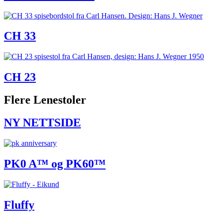
CH 33
CH 23
Flere Lenestoler
NY NETTSIDE
PK0 A™ og PK60™
Fluffy