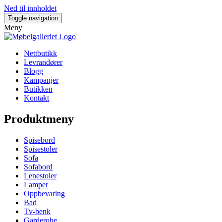
Ned til innholdet
Toggle navigation
Meny
Nettbutikk
Levrandører
Blogg
Kampanjer
Butikken
Kontakt
Produktmeny
Spisebord
Spisestoler
Sofa
Sofabord
Lenestoler
Lamper
Oppbevaring
Bad
Tv-benk
Garderobe