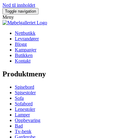
Ned til innholdet
Toggle navigation
Meny
Nettbutikk
Levrandører
Blogg
Kampanjer
Butikken
Kontakt
Produktmeny
Spisebord
Spisestoler
Sofa
Sofabord
Lenestoler
Lamper
Oppbevaring
Bad
Tv-benk
Garderobe