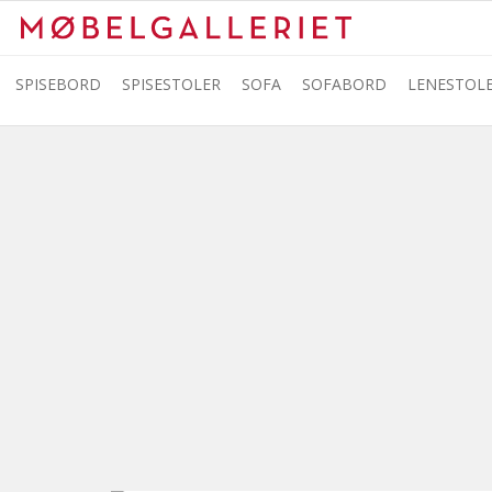
Produktmeny
SPISEBORD
SPISESTOLER
SOFA
SOFABORD
LENESTOL
Ned
til
innholdet