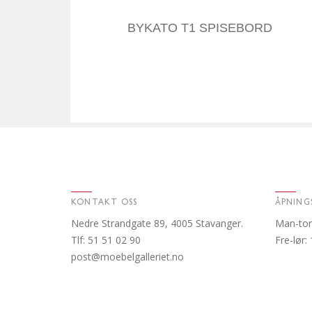
BYKATO T1 SPISEBORD
KONTAKT OSS
ÅPNING
Nedre Strandgate 89, 4005 Stavanger.
Man-tor
Tlf: 51 51 02 90
Fre-lør:
post@moebelgalleriet.no