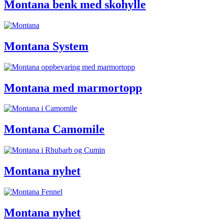
Montana benk med skohylle
Montana System
Montana med marmortopp
Montana Camomile
Montana nyhet
Montana nyhet