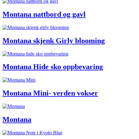
Montana nattbord og gavl
Montana skjenk Girly blooming
Montana Hide sko oppbevaring
Montana Mini- verden vokser
Montana