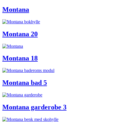
Montana
Montana 20
Montana 18
Montana bad 5
Montana garderobe 3