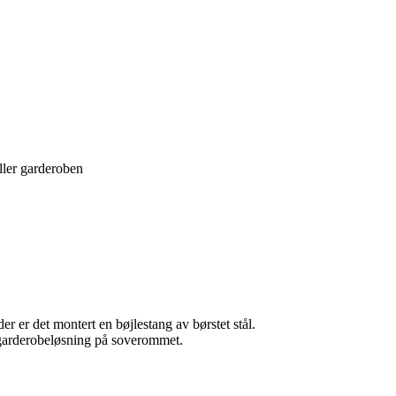
eller garderoben
r er det montert en bøjlestang av børstet stål.
ig garderobeløsning på soverommet.