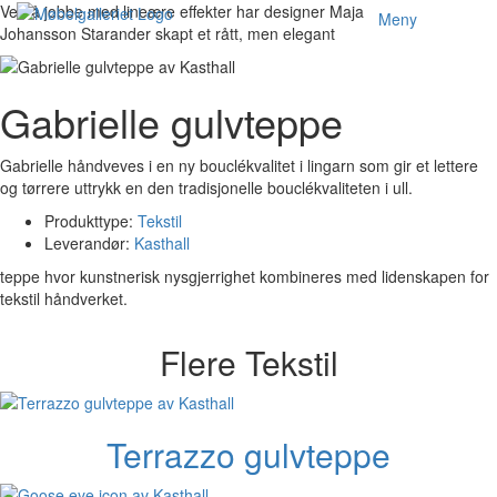
Ned
Ved å jobbe med lineære effekter har designer Maja
Meny
Toggl
til
Johansson Starander skapt et rått, men elegant
navig
innholdet
Gabrielle gulvteppe
Gabrielle håndveves i en ny bouclékvalitet i lingarn som gir et lettere
og tørrere uttrykk en den tradisjonelle bouclékvaliteten i ull.
Produkttype:
Tekstil
Leverandør:
Kasthall
teppe hvor kunstnerisk nysgjerrighet kombineres med lidenskapen for
tekstil håndverket.
Flere Tekstil
Terrazzo gulvteppe