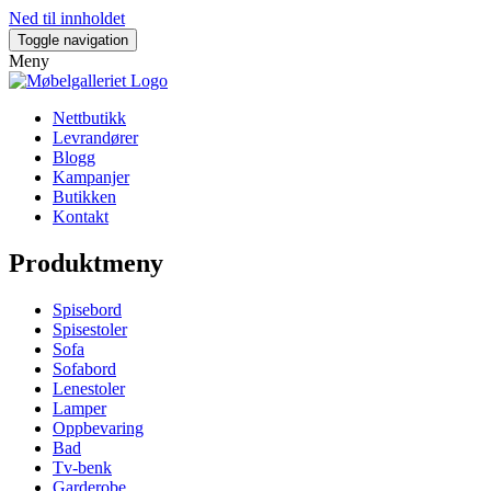
Ned til innholdet
Toggle navigation
Meny
Nettbutikk
Levrandører
Blogg
Kampanjer
Butikken
Kontakt
Produktmeny
Spisebord
Spisestoler
Sofa
Sofabord
Lenestoler
Lamper
Oppbevaring
Bad
Tv-benk
Garderobe